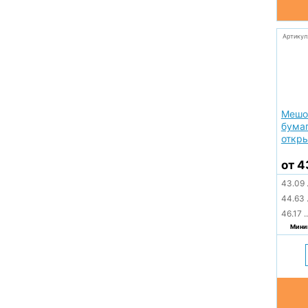
Артикул
Мешо
бумаг
откр
от 4
43.09
44.63
46.17
..
Миним