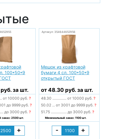
ытые
4652955
Артикул: 354644652956
крафтовой
Мешок из крафтовой
л. 100*50*9
бумаги 4 сл. 100*50*9
 ГОСТ
открытый ГОСТ
 руб. за шт.
от 48.30 руб. за шт.
...
от 10000 руб.
?
48.30
...............
от 10000 руб.
?
001 до 9999 руб.
?
50.02
...
от 3001 до 9999 руб.
?
....
до 3000 руб.
?
51.75
.................
до 3000 руб.
?
 заказ: 2500 шт.
Минимальный заказ: 1100 шт.
+
-
+