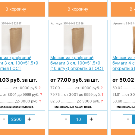
В корзину
В корзину
В 
: 354644652957
Артикул: 354644652958
Артикул: 3546
к из крафтовой
Мешок из крафтовой
Мешок из 
и 3 сл. 100*51,5*9
бумаги 3 сл. 100*51,5*9
бумаги 4 с
ытый ГОСТ
(10 штук) открытый ГОСТ
открытый
1.03 руб. за шт.
от 77.00 руб. за шт.
от 50.02
..............
от 10000 руб.
?
77.00
...............
от 10000 руб.
?
50.02
............
..
от 3001 до 9999 руб.
?
79.75
...
от 3001 до 9999 руб.
?
51.81
...
от 30
................
до 3000 руб.
?
82.50
.................
до 3000 руб.
?
53.60
............
альный заказ: 2500 шт.
Минимальный заказ: 10 шт.
Минимальный 
-
+
-
+
-