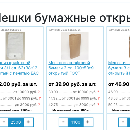
ешки бумажные откр
: 354644652963
Артикул: 354644652954
Артикул: 35464
к из крафтовой
Мешок из крафтовой
Мешок из 
и 3/1 сл. 63*38*12
бумаги 3 сл. 100*50*9
бумаги 3 с
тый с печатью EAC
открытый ГОСТ
открытый
2.00 руб. за шт.
от 39.90 руб. за шт.
от 46.90
...............
от 10000 руб.
?
39.90
...............
от 10000 руб.
?
46.90
............
...
от 3001 до 9999 руб.
?
41.32
...
от 3001 до 9999 руб.
?
48.58
...
от 3
.................
до 3000 руб.
?
42.75
.................
до 3000 руб.
?
50.25
.............
альный заказ: 2500 шт.
Минимальный заказ: 1100 шт.
Минимальный
-
+
-
+
-