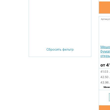
Артикул
Мешо
Сбросить фильтр
бумаг
откр
от 4
41.03
.
42.50
.
43.96
.
Миним