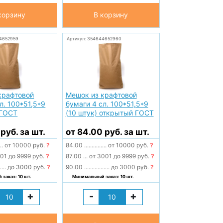
корзину
В корзину
44652959
Артикул: 354644652960
крафтовой
Мешок из крафтовой
л. 100*51,5*9
бумаги 4 сл. 100*51,5*9
 ГОСТ
(10 штук) открытый ГОСТ
 руб. за шт.
от 84.00 руб. за шт.
...
от 10000 руб.
?
84.00
...............
от 10000 руб.
?
01 до 9999 руб.
?
87.00
...
от 3001 до 9999 руб.
?
.....
до 3000 руб.
?
90.00
.................
до 3000 руб.
?
заказ: 10 шт.
Минимальный заказ: 10 шт.
+
-
+