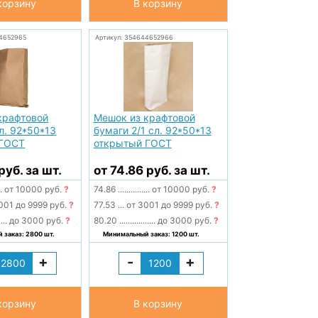
корзину
В корзину
44652965
Артикул: 354644652966
крафтовой
Мешок из крафтовой
л. 92*50*13
бумаги 2/1 сл. 92*50*13
 ГОСТ
открытый ГОСТ
руб. за шт.
от 74.86 руб. за шт.
..
от 10000 руб.
?
74.86
...............
от 10000 руб.
?
001 до 9999 руб.
?
77.53
...
от 3001 до 9999 руб.
?
....
до 3000 руб.
?
80.20
.................
до 3000 руб.
?
 заказ: 2800 шт.
Минимальный заказ: 1200 шт.
+
-
+
корзину
В корзину