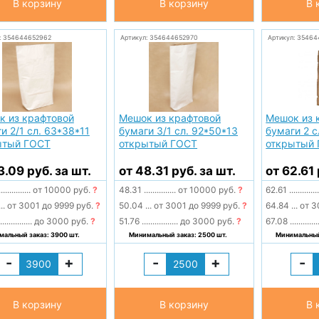
В корзину
В корзину
В 
: 354644652962
Артикул: 354644652970
Артикул: 3546
к из крафтовой
Мешок из крафтовой
Мешок из 
и 2/1 сл. 63*38*11
бумаги 3/1 сл. 92*50*13
бумаги 2 с
ытый ГОСТ
открытый ГОСТ
открытый
3.09 руб. за шт.
от 48.31 руб. за шт.
от 62.61 
...............
от 10000 руб.
?
48.31
...............
от 10000 руб.
?
62.61
.............
...
от 3001 до 9999 руб.
?
50.04
...
от 3001 до 9999 руб.
?
64.84
...
от 3
...............
до 3000 руб.
?
51.76
.................
до 3000 руб.
?
67.08
.............
альный заказ: 3900 шт.
Минимальный заказ: 2500 шт.
Минимальный
-
+
-
+
-
В корзину
В корзину
В 