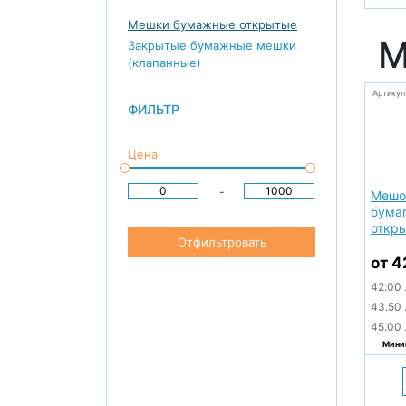
Мешки бумажные открытые
М
Закрытые бумажные мешки
(клапанные)
Артикул
ФИЛЬТР
Цена
-
Мешо
бумаг
откры
Отфильтровать
от 4
42.00
43.50
45.00
Миним