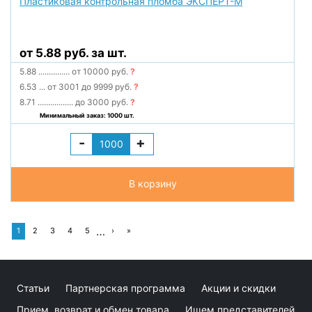
Пластиковая контрольная пломба ЭКСПЕРТ-М
от 5.88 руб. за шт.
5.88
...............
от 10000 руб.
?
6.53
...
от 3001 до 9999 руб.
?
8.71
.................
до 3000 руб.
?
Минимальный заказ: 1000 шт.
-
+
В корзину
…
1
2
3
4
5
›
»
Статьи
Партнерская программа
Акции и скидки
Прием, возврат и обмен товара
Ищем представителей