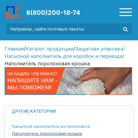
8(800)200-18-74
Главная
/
Каталог продукции
/
Защитная упаковка
/
Насыпной наполнитель для коробок и переезда
/
Наполнитель поролоновая крошка
ДРУГИЕ КАТЕГОРИИ
Насыпной наполнитель из пенопласта
Наполнитель поролоновая крошка